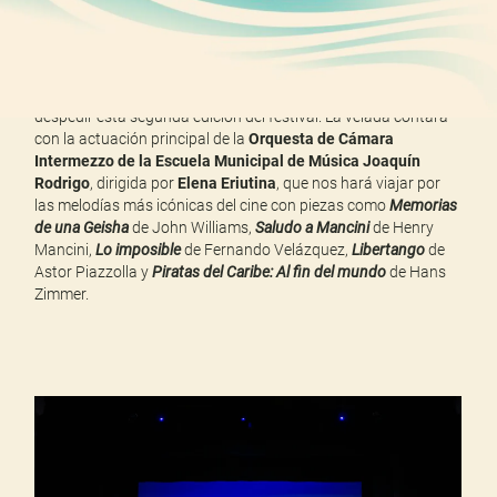
La gran tarde de
ARANCINE
tendrá lugar el
sábado 8 de
noviembre
a las
17:30h
, en el
Centro Cultural Isabel de
Farnesio
, con una gala llena de
emoción
,
música
y
cine
para
despedir esta segunda edición del festival. La velada contará
con la actuación principal de la
Orquesta de Cámara
Intermezzo de la Escuela Municipal de Música Joaquín
Rodrigo
, dirigida por
Elena Eriutina
, que nos hará viajar por
las melodías más icónicas del cine con piezas como
Memorias
de una Geisha
de John Williams,
Saludo a Mancini
de Henry
Mancini,
Lo imposible
de Fernando Velázquez,
Libertango
de
Astor Piazzolla y
Piratas del Caribe: Al fin del mundo
de Hans
Zimmer.