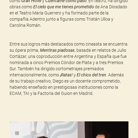
como
Gran Hotel
y
Cuéntame cómo pasó
. En teatro, ha dirigido
obras como
El cielo que me tienes prometido
de Ana Diosdado
en el Teatro María Guerrero y ha formado parte de la
compañía Adentro junto a figuras como Tristán Ulloa y
Carolina Román.
Entre sus logros más destacados como cineasta se encuentra
su ópera prima,
Mentiras piadosas
, basada en relatos de Julio
Cortázar, una coproducción entre Argentina y España que fue
nominada a cinco Premios Cóndor de Plata y a tres Premios
Sur. También ha dirigido cortometrajes premiados
internacionalmente, como
¡Ratas!
y
El chico del tren
. Además
de su trabajo creativo, Diego es un docente comprometido,
habiendo enseñado en prestigiosas instituciones como la
ECAM, TAI y la Factoría del Guion en Madrid.