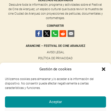
DERECHOS RESERVADOS
Descubre toda la información, programa y actividades sobre el Festival
de Cine de Aranjuez, un espacio cultural que busca revivir la muestra de
cine Ciudad de Aranjuez con proyecciones de películas, documentales y
cortometrajes.
COMPARTIR
ARANCINE – FESTIVAL DE CINE ARANJUEZ
AVISO LEGAL
POLÍTICA DE PRIVACIDAD
POLÍTICA DE COOKIES
Gestión de cookies
NOTICIAS
CONTACTO
Utilizamos cookies para almacenar y/o acceder a la información del
dispositivo. No consentir puede afectar negativamente a ciertas
características y funciones.
NUESTRAS REDES SOCIALES
FACEBOOK
Aceptar
INSTAGRAM