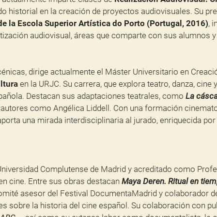
ido historial en la creación de proyectos audiovisuales. Su pr
e la Escola Superior Artística do Porto (Portugal, 2016)
, 
etización audiovisual, áreas que comparte con sus alumnos 
nicas, dirige actualmente el Máster Universitario en Creació
ltura
en la URJC. Su carrera, que explora teatro, danza, cine 
spañola. Destacan sus adaptaciones teatrales, como
La cásc
e autores como Angélica Liddell. Con una formación cinemato
porta una mirada interdisciplinaria al jurado, enriquecida po
 Universidad Complutense de Madrid y acreditado como Profeso
 en cine. Entre sus obras destacan
Maya Deren. Ritual en tiem
omité asesor del Festival DocumentaMadrid y colaborador d
s sobre la historia del cine español. Su colaboración con pu