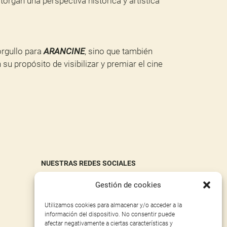
organ una perspectiva histórica y artística
orgullo para
ARANCINE
, sino que también
su propósito de visibilizar y premiar el cine
NUESTRAS REDES SOCIALES
FACEBOOK
Gestión de cookies
INSTAGRAM
Utilizamos cookies para almacenar y/o acceder a la
información del dispositivo. No consentir puede
X
afectar negativamente a ciertas características y