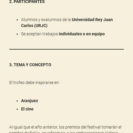
2. PARTICIPANTES
Alumnos y exalumnos de la
Universidad Rey Juan
Carlos (URJC)
Se aceptan trabajos
individuales o en equipo
3. TEMA Y CONCEPTO
El trofeo debe inspirarse en:
Aranjuez
El cine
Al igual que el año anterior, los premios del festival tomarán el
nombre de Falúa, en referencia a las embarcaciones lúdicas