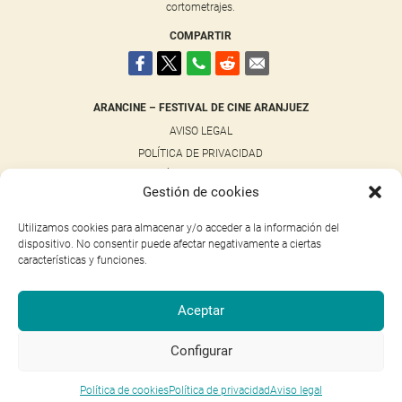
cortometrajes.
COMPARTIR
ARANCINE – FESTIVAL DE CINE ARANJUEZ
AVISO LEGAL
POLÍTICA DE PRIVACIDAD
POLÍTICA DE COOKIES
Gestión de cookies
NOTICIAS
CONTACTO
Utilizamos cookies para almacenar y/o acceder a la información del
dispositivo. No consentir puede afectar negativamente a ciertas
características y funciones.
NUESTRAS REDES SOCIALES
FACEBOOK
Aceptar
INSTAGRAM
Configurar
X
Política de cookies
Política de privacidad
Aviso legal