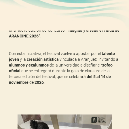
Tras el éxito y la gran acogida de las anteriores ediciones,
ARANCINE
, en colaboración con la
Universidad Rey Juan
Carlos y su Grado de Bellas Artes y Diseño
, pone en marcha
una nueva edición del concurso
“Imagina y diseña el Falúa de
ARANCINE 2026”
.
Con esta iniciativa, el festival vuelve a apostar por el
talento
joven
y la
creación artística
vinculada a Aranjuez, invitando a
alumnos y exalumnos
de la universidad a diseñar el
trofeo
oficial
que se entregará durante la gala de clausura de la
tercera edición del festival, que se celebrará
del 5 al 14 de
noviembre
de
2026
.