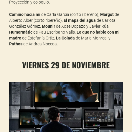
Proyección y coloquio.
Camino hacia mí
de Carla García (corto ribereño),
Margot
de
Alberto Alber (corto ribereño),
El mapa del agua
de Carlota
González Gómez,
Mounir
de Xose Dopazo y Javier Rúa,
Humormàtic
de Pau Escribano Valls,
Lo que no hablo con mi
madre
de Estefanía Ortiz,
La Colada
de María Monreal y
Pathos
de Andrea Noceda.
VIERNES 29 DE NOVIEMBRE