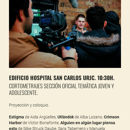
EDIFICIO HOSPITAL SAN CARLOS URJC. 10:30H.
CORTOMETRAJES SECCIÓN OFICIAL TEMÁTICA JOVEN Y
ADOLESCENTE.
Proyección y coloquio.
Estigma
de Aida Argüelles,
Utländsk
de Alba Lozano,
Crimson
Harbor
de Víctor Bonafonte,
Alguien en algún lugar piensa
esto
de Silke Struck Daube, Sara Tabernero y Manuela