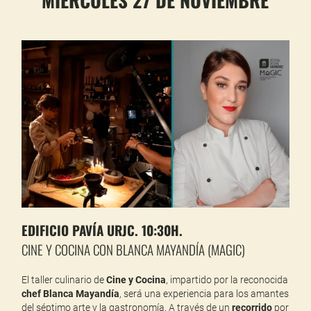
MIÉRCOLES 27 DE NOVIEMBRE
EDIFICIO PAVÍA URJC. 10:30H.
CINE Y COCINA CON BLANCA MAYANDÍA (MAGIC)
El taller culinario de
Cine y Cocina
, impartido por la reconocida
chef Blanca Mayandía
, será una experiencia para los amantes
del séptimo arte y la gastronomía. A través de un
recorrido
por