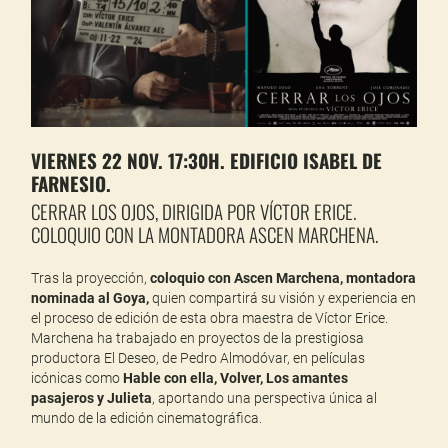
VIERNES 22 NOV. 17:30H. EDIFICIO ISABEL DE
FARNESIO.
CERRAR LOS OJOS, DIRIGIDA POR VÍCTOR ERICE.
COLOQUIO CON LA MONTADORA ASCEN MARCHENA.
Tras la proyección,
coloquio con Ascen Marchena, montadora
nominada al Goya,
quien compartirá su visión y experiencia en
el proceso de edición de esta obra maestra de Víctor Erice.
Marchena ha trabajado en proyectos de la prestigiosa
productora El Deseo, de Pedro Almodóvar, en películas
icónicas como
Hable con ella, Volver, Los amantes
pasajeros y Julieta
, aportando una perspectiva única al
mundo de la edición cinematográfica.