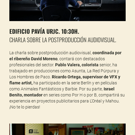
EDIFICIO PAVÍA URJC. 10:30H.
CHARLA SOBRE LA POSTPRODUCCIÓN AUDIOVISUAL.
La charla sobre postproducción audiovisual,
coordinada por
el ribereño David Moreno
, contará con destacados
profesionales del sector.
Pablo Valera, colorista
senior, ha
trabajado en producciones como Asunta, La Red Púrpura y
Los Hombres de Paco.
Ricardo Ortega, supervisor de VFX y
flame artist,
ha participado en la serie Berlín y en películas
como Animales Fantásticos y Barbie. Por su parte,
Israel
Benito, montador
en series como Por H o por B, compartirá su
experiencia en proyectos publicitarios para L'Oréal y Mahou.
¡No te lo pierdas!