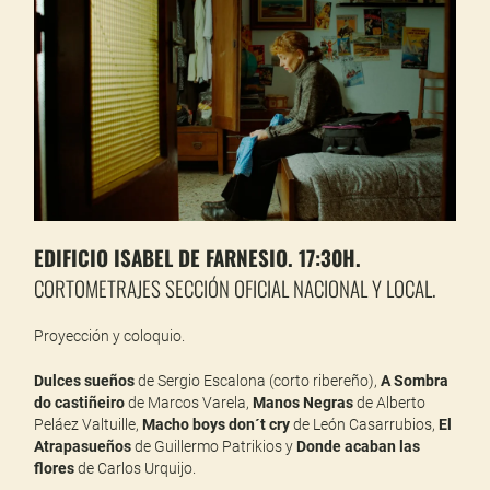
EDIFICIO ISABEL DE FARNESIO. 17:30H.
CORTOMETRAJES SECCIÓN OFICIAL NACIONAL Y LOCAL.
Proyección y coloquio.
Dulces sueños
de Sergio Escalona (corto ribereño),
A Sombra
do castiñeiro
de Marcos Varela,
Manos Negras
de Alberto
Peláez Valtuille,
Macho boys don´t cry
de León Casarrubios,
El
Atrapasueños
de Guillermo Patrikios y
Donde acaban las
flores
de Carlos Urquijo.