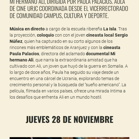
MI HERMANO ALÍ, DIRIGIDA POR PAULA PALACIOS. AULA
DE CINE URJC COORDINADA DESDE EL VICERRECTORADO
DE COMUNIDAD CAMPUS, CULTURA Y DEPORTE.
Música en directo
a cargo de la escuela ribereña
La Isla
. Tras
la proyección,
coloquio
con con el joven
cineasta local Sergio
Núñez
, quien ha capturado en su corto algunos de los
rincones más emblemáticos de Aranjuez y con la
cineasta
Paula Palacios
, directora del aclamado
documental Mi
hermano Ali
, que narra la extraordinaria amistad que ha
cultivado con Ali, un joven que huyó de la guerra en Somalia. A
lo largo de doce años, Paula ha seguido su viaje desde un
encuentro en una cárcel de Ucrania, explorando temas de
crecimiento personal y la búsqueda del “sueño americano”. La
película, filmada en varios países, ofrece una mirada íntima a
los desafíos que enfrenta Ali en un mundo hostil.
JUEVES 28 DE NOVIEMBRE